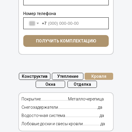
Номер телефона
.................Металлочерепица
+7
.................................да
ПОЛУЧИТЬ КОМПЛЕКТАЦИЮ
..............да
.............................да
Конструктив
Утепление
Кровля
Окна
Отделка
Покрытие...............................Металлочерепица
Снегозадержатели.............................................да
Водосточная система.......................................да
Лобовые доски и свесы кровли....................да