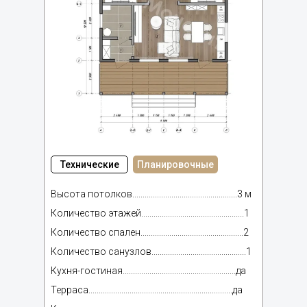
Технические
Планировочные
Высота потолков...................................................3 м
Количество этажей..................................................1
Количество спален..................................................2
Количество санузлов..............................................1
Кухня-гостиная.......................................................да
Терраса......................................................................да