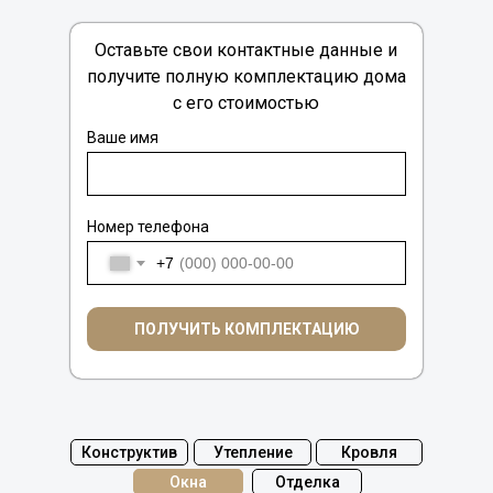
Оставьте свои контактные данные и
получите полную комплектацию дома
с его стоимостью
Ваше имя
Номер телефона
Тип окон.................................................................................
Количество камер.........................................................................
+7
Отлив............................................................................................
Обналичка окон.............................................................................
ПОЛУЧИТЬ КОМПЛЕКТАЦИЮ
Конструктив
Утепление
Кровля
Окна
Отделка